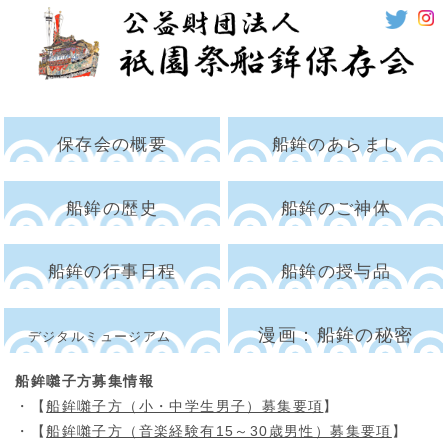
保存会の概要
船鉾のあらまし
船鉾の歴史
船鉾のご神体
船鉾の行事日程
船鉾の授与品
漫画：船鉾の秘密
デジタルミュージアム
船鉾囃子方募集情報
・
【
船鉾囃子方（小・中学生男子）募集要項
】
・
【
船鉾囃子方（音楽経験有15～30歳男性）募集要項
】